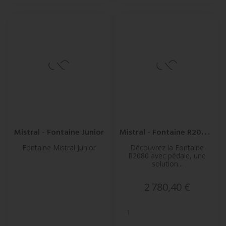
M
Istral - Fontaine R2080...
Mistral - Fontaine Junior
Fontaine Mistral Junior
Découvrez la Fontaine
R2080 avec pédale, une
solution...
Prix
2 780,40 €