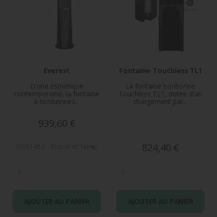
Everest
Fontaine Touchless TL1
D'une esthétique
La fontaine bonbonne
contemporaine, la fontaine
Touchless TL1, dotée d'un
à bonbonnes...
chargement par...
Prix
939,60 €
Prix
824,40 €
AJOUTER AU PANIER
AJOUTER AU PANIER