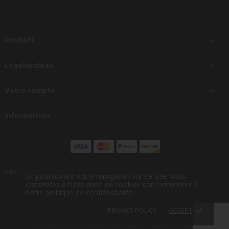
Produits

Legaliondeau

Votre compte

Informations
centre de support

En poursuivant votre navigation sur ce site, vous
consentez à l'utilisation de cookies conformément à
notre politique de confidentialité.
PRIVACY POLICY
ACCEPT
done
© 2023 - E commerce créé par Le Galion d'Eau