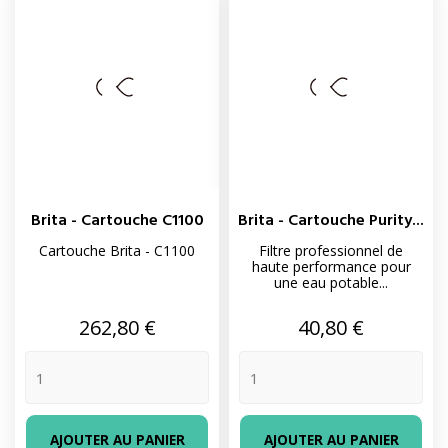
Brita - Cartouche C1100
Brita - Cartouche Purity...
Cartouche Brita - C1100
Filtre professionnel de
haute performance pour
une eau potable...
Prix
Prix
262,80 €
40,80 €
AJOUTER AU PANIER
AJOUTER AU PANIER