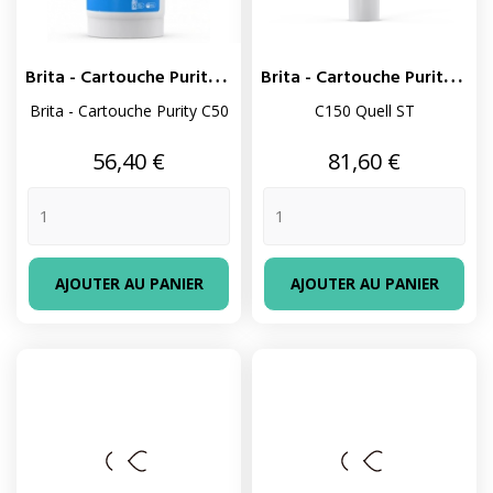
B
Rita - Cartouche Purity C50
B
Rita - Cartouche Purity C150
Brita - Cartouche Purity C50
C150 Quell ST
Prix
Prix
56,40 €
81,60 €
AJOUTER AU PANIER
AJOUTER AU PANIER