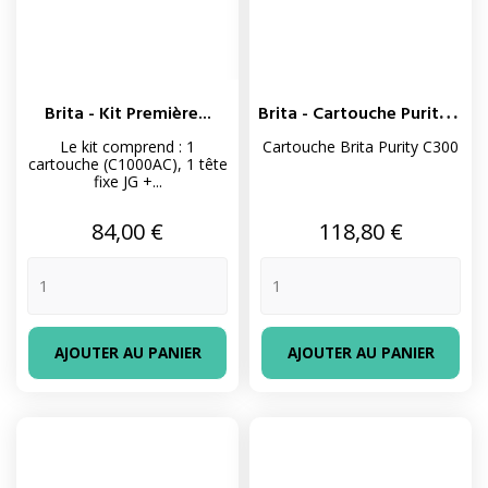
B
Rita - Cartouche Purity C300
Brita - Kit Première...
Le kit comprend : 1
Cartouche Brita Purity C300
cartouche (C1000AC), 1 tête
fixe JG +...
Prix
Prix
84,00 €
118,80 €
AJOUTER AU PANIER
AJOUTER AU PANIER