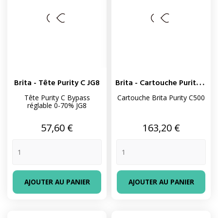
B
Rita - Cartouche Purity C500
Brita - Tête Purity C JG8
Tête Purity C Bypass
Cartouche Brita Purity C500
réglable 0-70% JG8
Prix
Prix
57,60 €
163,20 €
AJOUTER AU PANIER
AJOUTER AU PANIER