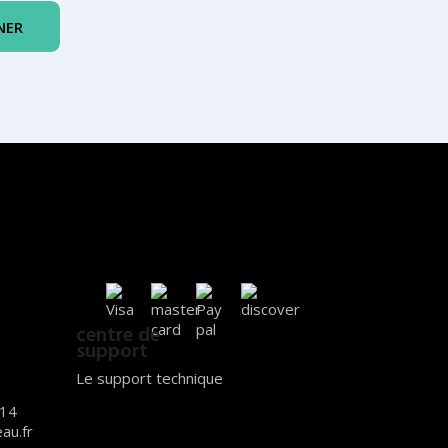
centre de
support
Le support technique
14
au.fr