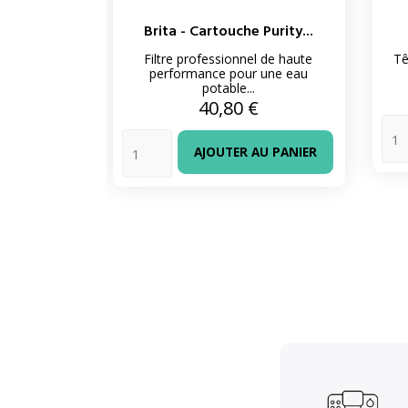
Brita - Cartouche Purity...
Filtre professionnel de haute
Tê
performance pour une eau
potable...
Prix
40,80 €
AJOUTER AU PANIER