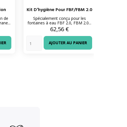
tion
Kit D’hygiène Pour FBF/FBM 2.0
Brita 
n de
Spécialement conçu pour les
Tête Pur
ane...
fontaines à eau FBF 2.0, FBM 2.0...
Prix
62,56 €
IER
AJOUTER AU PANIER