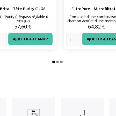
Brita - Tête Purity C JG8
FiltroPure - Microfiltra
te Purity C Bypass réglable 0-
Composé d'une combinaiso
70% JG8
charbon actif et d'une membr
Prix
Prix
57,60 €
64,82 €
AJOUTER AU PANIER
AJOUTER AU PAN