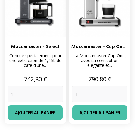
M
Occamaster - Cup One - Alu...
Moccamaster - Select
Conçue spécialement pour
La Moccamaster Cup One,
une extraction de 1,25L de
avec sa conception
café d'une...
élégante et...
Prix
Prix
742,80 €
790,80 €
AJOUTER AU PANIER
AJOUTER AU PANIER