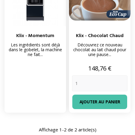
Klix - Momentum
Klix - Chocolat Chaud
Les ingrédients sont déjà
Découvrez ce nouveau
dans le gobelet, la machine
chocolat au lait chaud pour
ne fait...
une pause...
Prix
148,76 €
AJOUTER AU PANIER
Affichage 1-2 de 2 article(s)