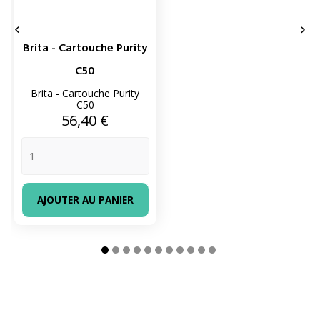


Brita - Cartouche Purity
C50
Brita - Cartouche Purity
C50
Prix
56,40 €
AJOUTER AU PANIER