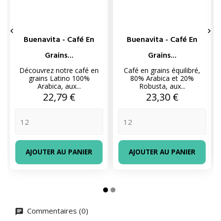


Buenavita - Café En
Buenavita - Café En
Grains...
Grains...
Découvrez notre café en
Café en grains équilibré,
grains Latino 100%
80% Arabica et 20%
Arabica, aux...
Robusta, aux...
Prix
Prix
22,79 €
23,30 €
AJOUTER AU PANIER
AJOUTER AU PANIER
Commentaires (0)