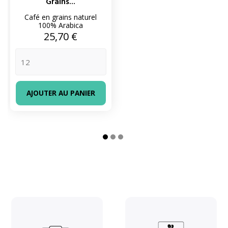
Grains...
Café en grains naturel
100% Arabica
Prix
25,70 €
AJOUTER AU PANIER